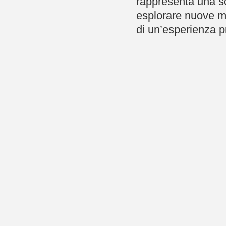
rappresenta una sc
esplorare nuove mo
di un’esperienza p