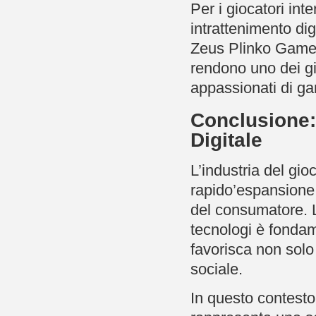
Per i giocatori in
intrattenimento dig
Zeus Plinko Game on
rendono uno dei gi
appassionati di ga
Conclusione: 
Digitale
L’industria del gio
rapido’espansione,
del consumatore. La
tecnologi è fondam
favorisca non solo
sociale.
In questo contesto