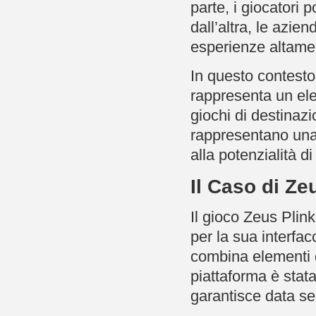
parte, i giocatori 
dall’altra, le azien
esperienze altame
In questo contesto,
rappresenta un ele
giochi di destinaz
rappresentano una 
alla potenzialità d
Il Caso di Ze
Il gioco Zeus Plink
per la sua interfacc
combina elementi d
piattaforma è stat
garantisce data se