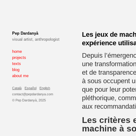
Les jeux de machi
Pep Dardanyà
visual artist, anthropologist
expérience utilisa
home
Depuis l’émergence
projects
une transformation
texts
blog
et de transparenc
about me
à sous occupent un
que pour leur poten
Català
Español
English
contact@pepdardanya.com
pléthorique, commen
© Pep Dardanyà, 2025
aux recommandation
Les critères 
machine à so