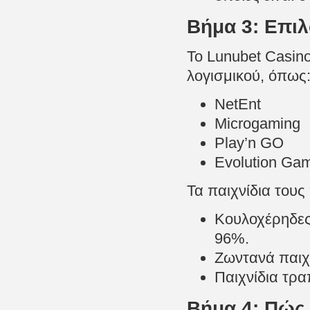
Βήμα 3: Επιλ
Το Lunubet Casin
λογισμικού, όπως
NetEnt
Microgaming
Play’n GO
Evolution Ga
Τα παιχνίδια τους
Κουλοχέρηδες 
96%.
Ζωντανά παιχν
Παιχνίδια τρ
Βήμα 4: Πώς