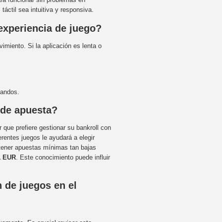
áctil sea intuitiva y responsiva.
 experiencia de juego?
vimiento. Si la aplicación es lenta o
mandos.
 de apuesta?
 que prefiere gestionar su bankroll con
rentes juegos le ayudará a elegir
tener apuestas mínimas tan bajas
1 EUR
. Este conocimiento puede influir
 de juegos en el