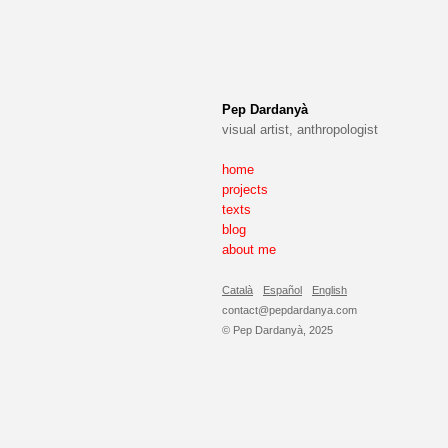
Pep Dardanyà
visual artist, anthropologist
home
projects
texts
blog
about me
Català
Español
English
contact@pepdardanya.com
© Pep Dardanyà, 2025