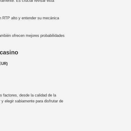
vamente. Es crucial revisar esta
un RTP alto y entender su mecánica
ambién ofrecen mejores probabilidades
 casino
EUR)
es factores, desde la calidad de la
 y elegir sabiamente para disfrutar de