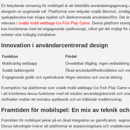
En betydande utmaning för mobilspel är att bibehålla användarengagemang un
designen en avgörande roll. Plattformar som erbjuder snabb åtkomst, smidig
spelupplevelse kan skapa lojalitet och återkommande användarsiffror. Det är
relevans i
snabb mobil webbapp Ice Fish Play Game
. Denna plattform exemp
kan kombineras med ett engagerande spelkoncept, vilket gör det möjligt för a
enheter utan krånglig installation.
Innovation i användarcentrerad design
Funktion
Fördel
Mobilvänlig webbapp
Omedelbar tillgång, ingen nedladdning
Snabb laddningstid
Ökad användartillfredsställelse och 
Engagerande grafik och spelmekanik
Högre retention och social delning
Exempelvis har plattformar som snabb mobil webbapp Ice Fish Play Game visa
i att kombinera dessa funktioner med ett intuitivt användargränssnitt och 
skillnaden mellan ett enstaka spelbesök och en ihållande medlemsskap.
Framtiden för mobilspel: En mix av teknik och 
Framtiden för mobilspel pekar på en ökad integration av
gamification, augme
Dessa teknologier kräver att plattformar är anpassningsbara och snabblevan