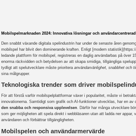
Mobilspelmarknaden 2024: Innovativa lösningar och användarcentrerad
Den snabbt växande digitala spelindustrin har under de senaste åren genomg
mobilspel har blivit den dominerande kraften. Enligt [modern statistik](https:
ledande plattform för mobilspel, registreras en daglig användarbas på över 15
enorma räckvidden och betydelsen av att skapa smidiga, tillgängliga speluppl
tydligt att spelutvecklare måste prioritera
användarvänlighet, snabbhet och til
sina målgrupper.
Teknologiska trender som driver mobilspelind
För att förstå varför mobilspelplattformar växer i popularitet, måste vi betra
innovationerna. Samtidigt som grafik och AI-funktioner utvecklas, har en av 
den snabba och responsiva upplevelsen
. Därför har många utvecklare bö
som ger möjligheten att spela direkt i webbläsaren utan att ladda ner appar, v
användaren och förbättrar tillgängligheten.
Mobilspelen och användarmervärde