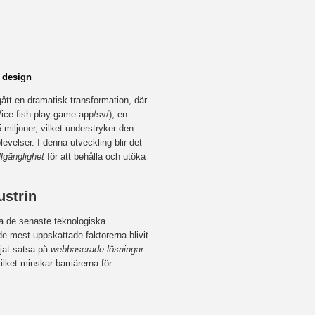
 design
ått en dramatisk transformation, där
//ice-fish-play-game.app/sv/), en
 miljoner, vilket understryker den
evelser. I denna utveckling blir det
lgänglighet
för att behålla och utöka
ustrin
kta de senaste teknologiska
de mest uppskattade faktorerna blivit
rjat satsa på
webbaserade lösningar
ilket minskar barriärerna för