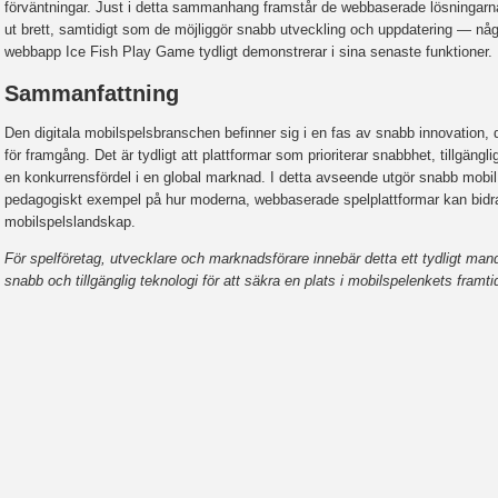
förväntningar. Just i detta sammanhang framstår de webbaserade lösningarna 
ut brett, samtidigt som de möjliggör snabb utveckling och uppdatering — nå
webbapp Ice Fish Play Game tydligt demonstrerar i sina senaste funktioner.
Sammanfattning
Den digitala mobilspelsbranschen befinner sig i en fas av snabb innovation,
för framgång. Det är tydligt att plattformar som prioriterar snabbhet, tillgän
en konkurrensfördel i en global marknad. I detta avseende utgör snabb mob
pedagogiskt exempel på hur moderna, webbaserade spelplattformar kan bidra t
mobilspelslandskap.
För spelföretag, utvecklare och marknadsförare innebär detta ett tydligt man
snabb och tillgänglig teknologi för att säkra en plats i mobilspelenkets framti