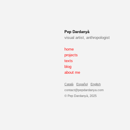
Pep Dardanyà
visual artist, anthropologist
home
projects
texts
blog
about me
Català
Español
English
contact@pepdardanya.com
© Pep Dardanyà, 2025