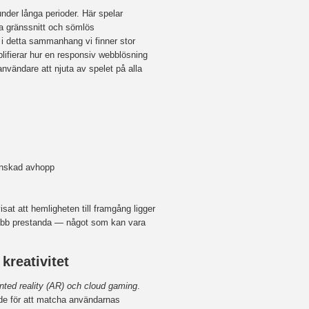
der långa perioder. Här spelar
a gränssnitt och sömlös
 i detta sammanhang vi finner stor
lifierar hur en responsiv webblösning
nvändare att njuta av spelet på alla
minskad avhopp
t att hemligheten till framgång ligger
snabb prestanda — något som kan vara
kreativitet
nted reality (AR) och cloud gaming
.
de för att matcha användarnas