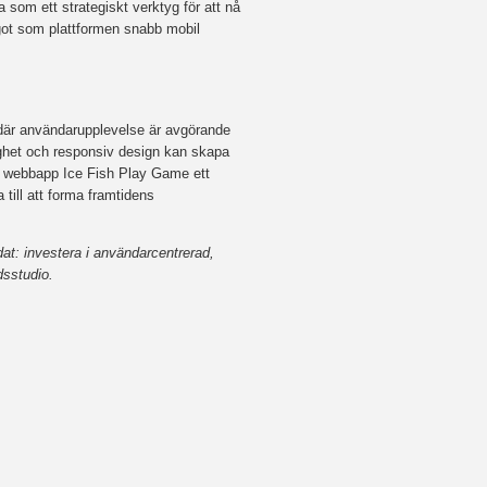
som ett strategiskt verktyg för att nå
got som plattformen snabb mobil
 där användarupplevelse är avgörande
glighet och responsiv design kan skapa
il webbapp Ice Fish Play Game ett
ill att forma framtidens
dat: investera i användarcentrerad,
dsstudio.