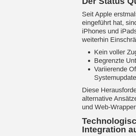
Der Status Q
Seit Apple erstma
eingeführt hat, si
iPhones und iPads 
weiterhin Einschr
Kein voller Zu
Begrenzte Unt
Variierende Of
Systemupdate
Diese Herausforde
alternative Ansätz
und Web-Wrapper-
Technologisc
Integration a