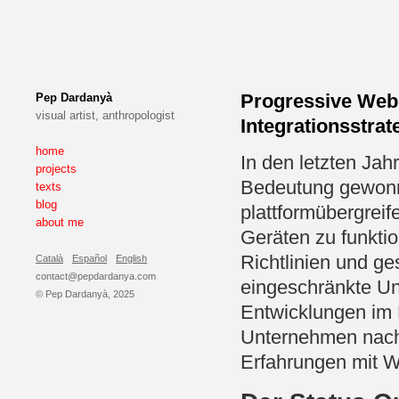
Progressive Web
Pep Dardanyà
visual artist, anthropologist
Integrationsstrat
home
In den letzten Ja
projects
Bedeutung gewonne
texts
blog
plattformübergrei
about me
Geräten zu funktio
Richtlinien und ge
Català
Español
English
contact@pepdardanya.com
eingeschränkte Un
© Pep Dardanyà, 2025
Entwicklungen im
Unternehmen nach
Erfahrungen mit W