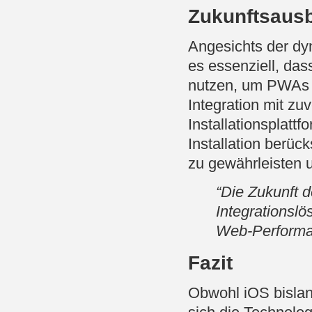
Zukunftsaus
Angesichts der dy
es essenziell, da
nutzen, um PWAs a
Integration mit zu
Installationsplat
Installation berüc
zu gewährleisten u
“Die Zukunft d
Integrationsl
Web-Performa
Fazit
Obwohl iOS bislan