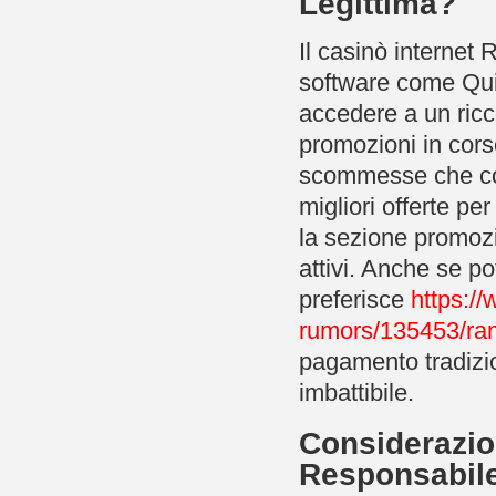
Legittima?
Il casinò internet 
software come Qui
accedere a un ricc
promozioni in cors
scommesse che copr
migliori offerte pe
la sezione promozio
attivi. Anche se p
preferisce
https:/
rumors/135453/ram
pagamento tradizio
imbattibile.
Considerazioni
Responsabil