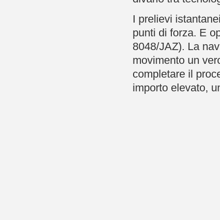
I prelievi istantan
punti di forza. E 
8048/JAZ). La navi
movimento un vero 
completare il proce
importo elevato, u