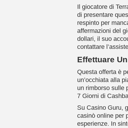
Il giocatore di Te
di presentare ques
respinto per manc
affermazioni del g
dollari, il suo acc
contattare l’assist
Effettuare U
Questa offerta è pe
un’occhiata alla pi
un rimborso sulle 
7 Giorni di Cashba
Su Casino Guru, gli
casinò online per 
esperienze. In sin