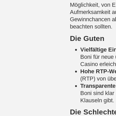
Möglichkeit, von Ei
Aufmerksamkeit au
Gewinnchancen abl
beachten sollten.
Die Guten
Vielfältige E
Boni für neue 
Casino erleic
Hohe RTP-We
(RTP) von übe
Transparent
Boni sind kla
Klauseln gibt.
Die Schlecht