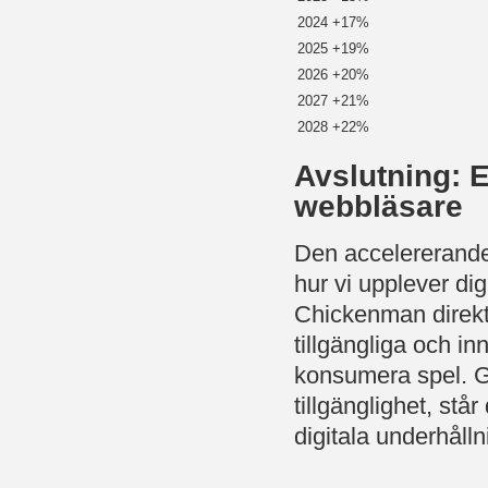
2024
+17%
2025
+19%
2026
+20%
2027
+21%
2028
+22%
Avslutning: E
webbläsare
Den accelererande
hur vi upplever di
Chickenman direkt
tillgängliga och i
konsumera spel. G
tillgänglighet, står
digitala underhålln