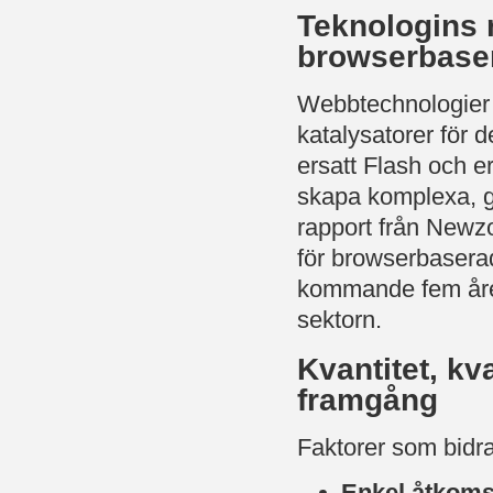
Teknologins r
browserbase
Webbtechnologier
katalysatorer för 
ersatt Flash och er
skapa komplexa, gr
rapport från Newz
för browserbasera
kommande fem åren
sektorn.
Kvantitet, kva
framgång
Faktorer som bidrar
Enkel åtkoms