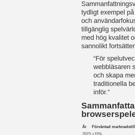
Sammanfattningsvi
tydligt exempel på 
och användarfokus
tillgänglig spelvä
med hög kvalitet o
sannolikt fortsätte
“För spelutvec
webbläsaren s
och skapa mer
traditionella 
inför.”
Sammanfattan
browserspele
År
Förväntad marknadstill
2023
+15%