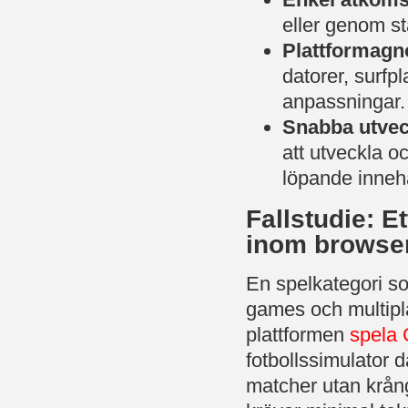
eller genom st
Plattformagno
datorer, surfp
anpassningar.
Snabba utvec
att utveckla o
löpande inneh
Fallstudie: 
inom browse
En spelkategori so
games och multipla
plattformen
spela 
fotbollssimulator d
matcher utan krång