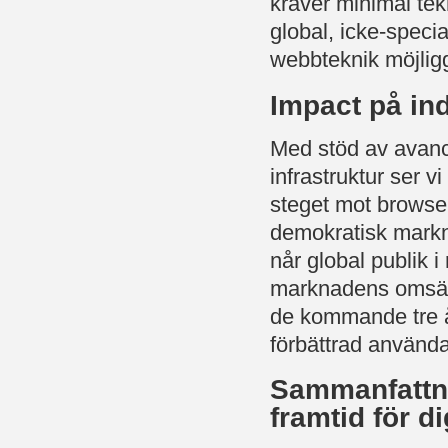
kräver minimal tek
global, icke-speci
webbteknik möjligg
Impact på in
Med stöd av avan
infrastruktur ser v
steget mot browser
demokratisk markn
når global publik i 
marknadens omsätt
de kommande tre å
förbättrad använ
Sammanfattni
framtid för d