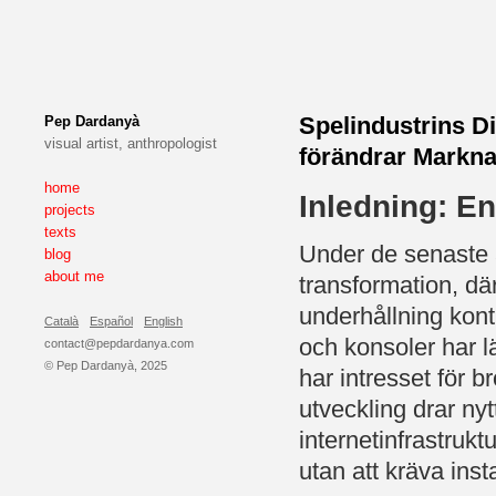
Spelindustrins D
Pep Dardanyà
visual artist, anthropologist
förändrar Markn
home
Inledning: En
projects
texts
Under de senaste 
blog
about me
transformation, dä
underhållning konti
Català
Español
English
och konsoler har 
contact@pepdardanya.com
© Pep Dardanyà, 2025
har intresset för 
utveckling drar ny
internetinfrastrukt
utan att kräva inst