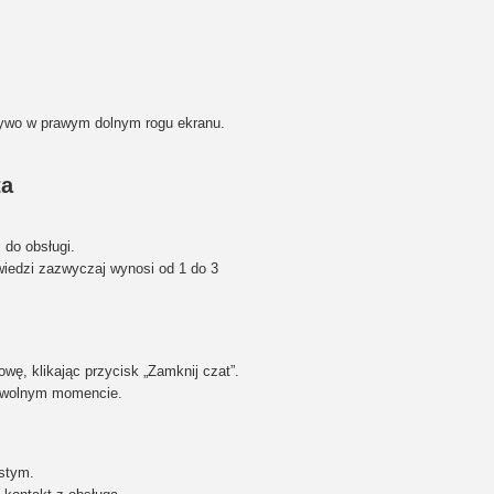
 żywo w prawym dolnym rogu ekranu.
ta
 do obsługi.
wiedzi zazwyczaj wynosi od 1 do 3
ę, klikając przycisk „Zamknij czat”.
dowolnym momencie.
stym.