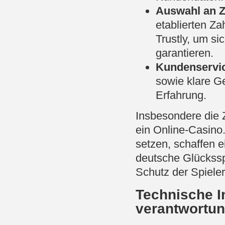
Auswahl an Z
etablierten Za
Trustly, um s
garantieren.
Kundenservic
sowie klare G
Erfahrung.
Insbesondere die Z
ein Online-Casino.
setzen, schaffen
deutsche Glückssp
Schutz der Spieler
Technische I
verantwortun