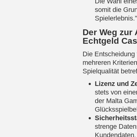
Die Wahl eines
somit die Grun
Spielerlebnis.”
Der Weg zur 
Echtgeld Cas
Die Entscheidung 
mehreren Kriterien
Spielqualität betr
Lizenz und Ze
stets von eine
der Malta Gam
Glücksspielbe
Sicherheitss
strenge Daten
Kundendaten.