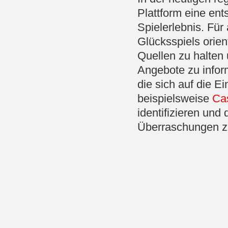
Plattform eine ent
Spielerlebnis. Für 
Glücksspiels orien
Quellen zu halten
Angebote zu infor
die sich auf die Ei
beispielsweise
Cas
identifizieren un
Überraschungen z