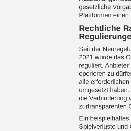
gesetzliche Vorgab
Plattformen einen
Rechtliche 
Regulierunge
Seit der Neuregel
2021 wurde das On
reguliert. Anbieter
operieren zu dürfe
alle erforderlich
umgesetzt haben. D
die Verhinderung v
zurtransparenten 
Ein beispielhaftes
Spielverluste und