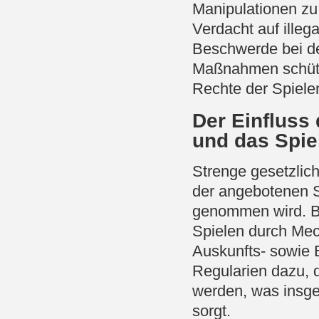
Manipulationen zu 
Verdacht auf illeg
Beschwerde bei de
Maßnahmen schütze
Rechte der Spiele
Der Einfluss 
und das Spie
Strenge gesetzlic
der angebotenen Sp
genommen wird. Be
Spielen durch Mec
Auskunfts- sowie 
Regularien dazu, 
werden, was insg
sorgt.