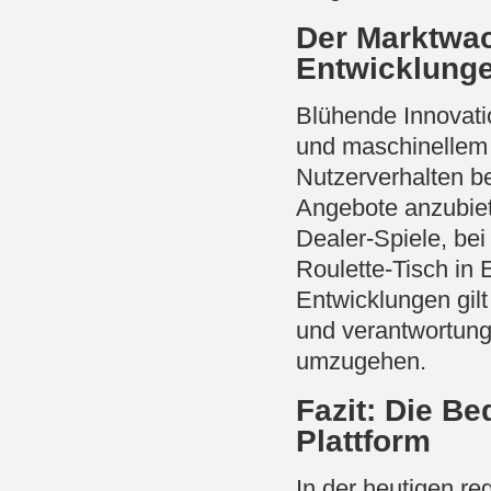
Der Marktwa
Entwicklunge
Blühende Innovatio
und maschinellem 
Nutzerverhalten b
Angebote anzubiet
Dealer-Spiele, bei
Roulette-Tisch in E
Entwicklungen gil
und verantwortung
umzugehen.
Fazit: Die B
Plattform
In der heutigen re