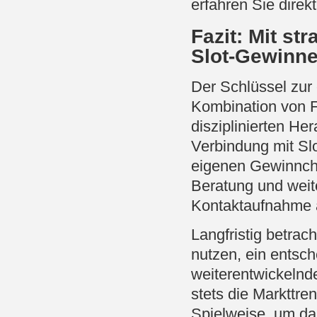
erfahren Sie direkt
Fazit: Mit s
Slot-Gewinn
Der Schlüssel zur 
Kombination von F
disziplinierten H
Verbindung mit Sl
eigenen Gewinnchan
Beratung und weite
Kontaktaufnahme a
Langfristig betrac
nutzen, ein entsch
weiterentwickelnd
stets die Markttre
Spielweise, um da