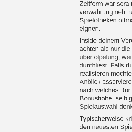
Zeitform war sera
verwahrung nehme
Spielotheken oftm
eignen.
Inside deinem Vere
achten als nur di
ubertolpelung, we
durchliest. Falls 
realisieren mocht
Anblick asservier
nach welches Bon
Bonushohe, selbi
Spielauswahl den
Typischerweise kr
den neuesten Spie