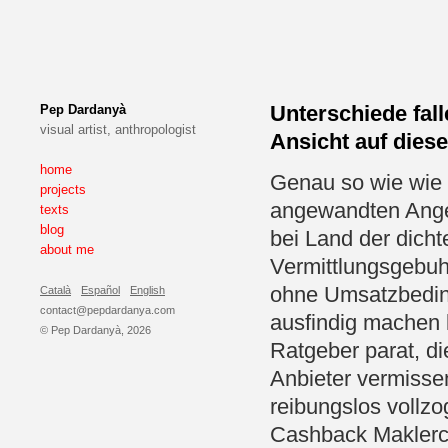
Unterschiede falle
Pep Dardanyà
visual artist, anthropologist
Ansicht auf die
home
Genau so wie wie 
projects
angewandten Ange
texts
blog
bei Land der dich
about me
Vermittlungsgebu
ohne Umsatzbedin
Català
Español
English
contact@pepdardanya.com
ausfindig machen k
© Pep Dardanyà, 2026
Ratgeber parat, di
Anbieter vermisse
reibungslos vollzo
Cashback Maklerc