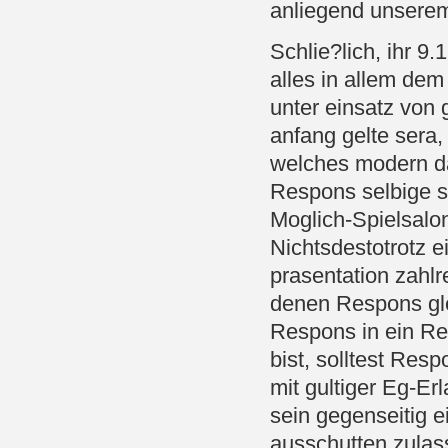
anliegend unsere
Schlie?lich, ihr 9
alles in allem de
unter einsatz von 
anfang gelte sera
welches modern da
Respons selbige s
Moglich-Spielsalon
Nichtsdestotrotz e
prasentation zahl
denen Respons gle
Respons in ein Re
bist, solltest Re
mit gultiger Eg-E
sein gegenseitig 
ausschutten zulas