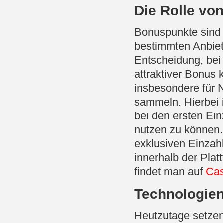
Die Rolle vo
Bonuspunkte sind e
bestimmten Anbiet
Entscheidung, bei 
attraktiver Bonus 
insbesondere für N
sammeln. Hierbei 
bei den ersten Ei
nutzen zu können.
exklusiven Einzahl
innerhalb der Plat
findet man auf
Cas
Technologien
Heutzutage setzen