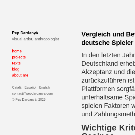
Vergleich und Be
Pep Dardanyà
visual artist, anthropologist
deutsche Spieler
home
In den letzten Jah
projects
Deutschland erhe
texts
blog
Akzeptanz und die 
about me
zurückzuführen ist
Plattformen sorgfä
Català
Español
English
contact@pepdardanya.com
unterhaltsame Spi
© Pep Dardanyà, 2025
spielen Faktoren 
und Zahlungsmeth
Wichtige Krit