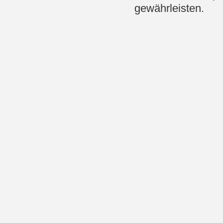
gewährleisten.