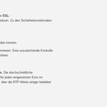
te
SSL-
chützen. Zu den Sicherheitsmerkmalen
erden können.
formieren. Eine unzureichende Kontrolle
führen.
n
. Die durchschnittliche
 für jeden eingesetzten Euro im
 über die RTP-Werte einiger beliebter