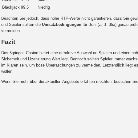
Blackjack
99.5
Niedrig
Beachten Sie jedoch, dass hohe RTP-Werte nicht garantieren, dass Sie gewin
und Spieler sollten die
Umsatzbedingungen
für Boni (z. B. 35x) genau prü
vermeiden.
Fazit
Das 5gringos Casino bietet eine attraktive Auswahl an Spielen und einen hoh
Sicherheit und Lizenzierung Wert legt. Dennoch sollten Spieler immer wach
im Klaren sein, um böse Überraschungen zu vermeiden. Letztendlich liegt es
wollen.
Wenn Sie mehr über die aktuellen Angebote erfahren möchten, besuchen Sie 