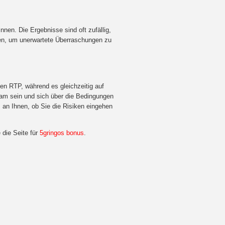
nen. Die Ergebnisse sind oft zufällig,
fen, um unerwartete Überraschungen zu
en RTP, während es gleichzeitig auf
sam sein und sich über die Bedingungen
 an Ihnen, ob Sie die Risiken eingehen
die Seite für
5gringos bonus
.