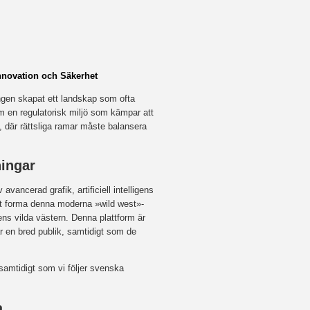
nnovation och Säkerhet
ingen skapat ett landskap som ofta
om en regulatorisk miljö som kämpar att
 där rättsliga ramar måste balansera
ingar
avancerad grafik, artificiell intelligens
 att forma denna moderna »wild west»-
ns vilda västern. Denna plattform är
ar en bred publik, samtidigt som de
 samtidigt som vi följer svenska
a