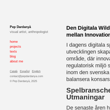
Den Digitala Wil
Pep Dardanyà
visual artist, anthropologist
mellan Innovatio
home
I dagens digitala 
projects
utvecklingen skapa
texts
blog
område, där innova
about me
regulatorisk miljö
inom den svenska 
Català
Español
English
contact@pepdardanya.com
balansera konsarsk
© Pep Dardanyà, 2025
Spelbransch
Utmaningar
De senaste åren har